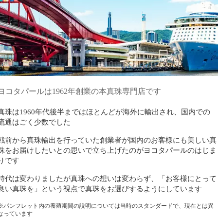
ヨコタパールは1962年創業の本真珠専門店です
真珠は1960年代後半まではほとんどが海外に輸出され、国内での
流通はごく少数でした
戦前から真珠輸出を行っていた創業者が国内のお客様にも美しい真
珠をお届けしたいとの思いで立ち上げたのがヨコタパールのはじま
りです
時代は変わりましたが真珠への想いは変わらず、「お客様にとって
良い真珠を」という視点で真珠をお選びするようにしています
※パンフレット内の養殖期間の説明については当時のスタンダードで、現在とは異
なっています