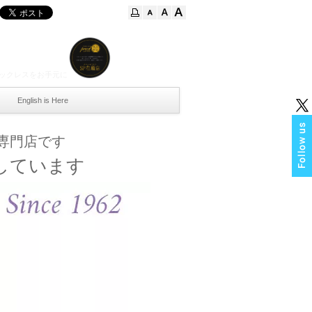
ックレスをお手元
に
English is Here
珠専門店です
しています